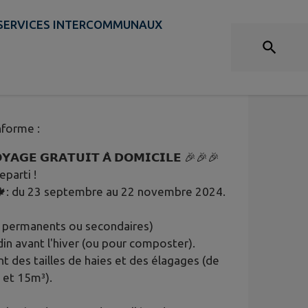
SERVICES INTERCOMMUNAUX
YAGE GRATUIT À
nforme :
𝗚𝗘 𝗚𝗥𝗔𝗧𝗨𝗜𝗧 𝗔̀ 𝗗𝗢𝗠𝗜𝗖𝗜𝗟𝗘 🎉🎉🎉
parti !
🍁: du 23 septembre au 22 novembre 2024.
ts permanents ou secondaires)
din avant l'hiver (ou pour composter).
t des tailles de haies et des élagages (de
 et 15m³).