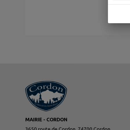
MAIRIE - CORDON
3650 route de Cordon, 74700 Cordon