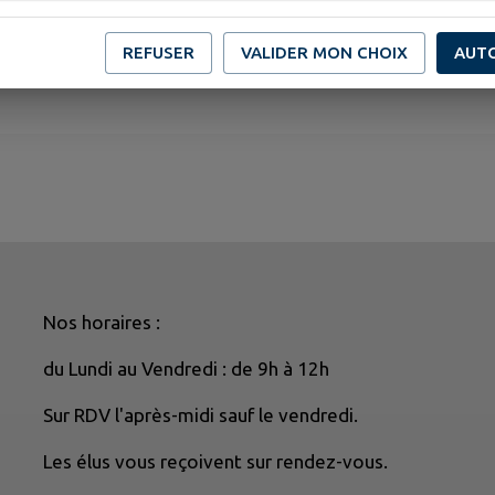
REFUSER
VALIDER MON CHOIX
AUT
Nos horaires :
du Lundi au Vendredi : de 9h à 12h
Sur RDV l'après-midi sauf le vendredi.
Les élus vous reçoivent sur rendez-vous.