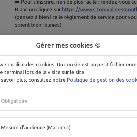
➡️ Pour s’inscrire, rien de plus facile : rendez-vous 
Blanc ou cliquez sur
https://www.sitomvalleesmontb
(pensez à bien lire le réglement de service pour vou
soient bien réunies).
➕ d’informations auprès de l’équipe du SITOM au 04
Gérer mes cookies 🍪
Le broyage est effectué sur rendez-vous par Cham
web utilise des cookies. Un cookie est un petit fichier enre
e terminal lors de la visite sur le site.
 savoir plus, consultez notre
Politique de gestion des coo
Télécharger la pièce jointe
Obligatoire
Publié par Mairie de Cordon
PLUS D'INFORMATIONS
Mesure d'audience (Matomo)
https://www.sitomvalleesmontblanc.fr/broyage-a-domici