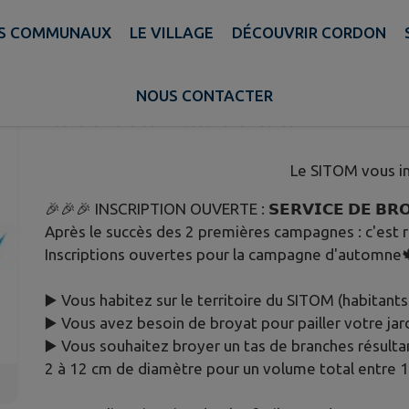
ES COMMUNAUX
LE VILLAGE
DÉCOUVRIR CORDON
CAMPAGNE D'AUTOMNE DE BRO
DOMICILE
NOUS CONTACTER
Publié le mercredi 27 août 2025 - Cordon
Le SITOM vous i
🎉🎉🎉 INSCRIPTION OUVERTE : 𝗦𝗘𝗥𝗩𝗜𝗖𝗘 𝗗𝗘 𝗕𝗥𝗢𝗬
Après le succès des 2 premières campagnes : c'est re
Inscriptions ouvertes pour la campagne d'automne
▶️ Vous habitez sur le territoire du SITOM (habitan
▶️ Vous avez besoin de broyat pour pailler votre jar
▶️ Vous souhaitez broyer un tas de branches résultan
2 à 12 cm de diamètre pour un volume total entre 1