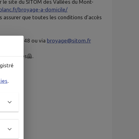
sur le site du SITOM des Vallées du Mont-
lanc.fr/broyage-a-domicile/
s assurer que toutes les conditions d'accès
 50 78 10 48 ou via
broyage@sitom.fr
p des Cimes🦺.
gistré
kies
.
le/