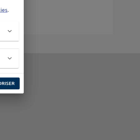
kies
.
ORISER