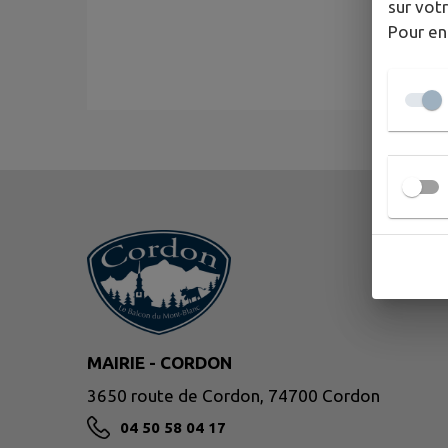
sur votr
Pour en
MAIRIE - CORDON
3650 route de Cordon, 74700 Cordon
04 50 58 04 17