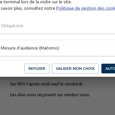
e terminal lors de la visite sur le site.
 savoir plus, consultez notre
Politique de gestion des coo
Obligatoire
Mesure d'audience (Matomo)
Nos horaires :
REFUSER
VALIDER MON CHOIX
AUT
du Lundi au Vendredi : de 9h à 12h
Sur RDV l'après-midi sauf le vendredi.
Les élus vous reçoivent sur rendez-vous.