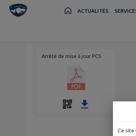
Contenu
Menu
Recherche
Pied de page
ACTUALITÉS
SERVIC
Arrêté DIV-04_202
Publié le
07/08/2025 à 12:24
par
Mairie 
Arrêté de mise à jour PCS
Ce site 