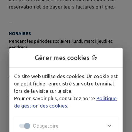
réservation et de payer leurs factures en ligne.
HORAIRES
Pendant les périodes scolaires, lundi, mardi, jeudi et
vendredi.
7h45 à 8h30 ; 11h30 à 13h30 ; 16h30 à 18h30
Gérer mes cookies 🍪
Ce site web utilise des cookies. Un cookie est
COORDONNÉES
un petit fichier enregistré sur votre terminal
3290 route de Cordon 74700 CORDON
lors de la visite sur le site.
garderie@cordon.fr
Pour en savoir plus, consultez notre
Politique
0450473890
de gestion des cookies
.
Obligatoire