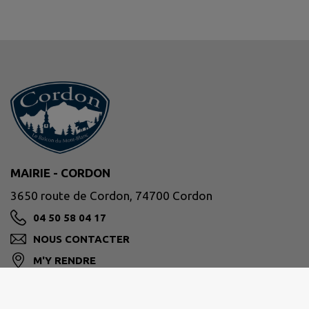
MAIRIE - CORDON
3650 route de Cordon, 74700 Cordon
04 50 58 04 17
NOUS CONTACTER
M'Y RENDRE
www.mairie.cordon.fr