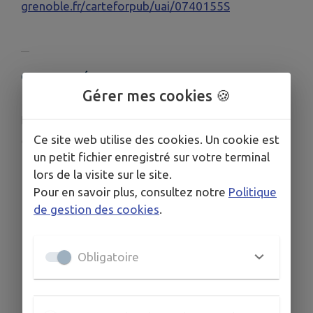
grenoble.fr/carteforpub/uai/0740155S
COORDONNÉES
Gérer mes cookies 🍪
390 RUE DU COLONNEY 74700 SALLANCHES
ce.0740155S@ac-grenoble.fr
Ce site web utilise des cookies. Un cookie est
www.ecs-sallanches.fr
un petit fichier enregistré sur votre terminal
0450581484
lors de la visite sur le site.
Pour en savoir plus, consultez notre
Politique
de gestion des cookies
.
Obligatoire