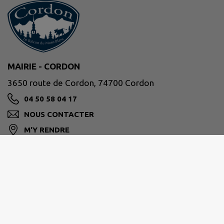
MAIRIE - CORDON
3650 route de Cordon, 74700 Cordon
04 50 58 04 17
NOUS CONTACTER
M'Y RENDRE
www.mairie.cordon.fr
Nos horaires :