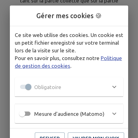
tant sur la partie collecte que sur la partie
traitement, et ce, par un service mutualisé,
Gérer mes cookies 🍪
respectant la réglementation sur l’eau et la
protection des milieux naturels. Ce service
intervient de la sortie de l’immeuble au rejet des
Ce site web utilise des cookies. Un cookie est
eaux épurées dans la rivière.
un petit fichier enregistré sur votre terminal
lors de la visite sur le site.
Contact
: 04.50.55.36.74 ou mail
Pour en savoir plus, consultez notre
Politique
contact@siabs.fr
de gestion des cookies
.
249 Chemin du Bois Noir - BP39 - 74701
SALLANCHES CEDEX
Obligatoire
Mesure d'audience (Matomo)