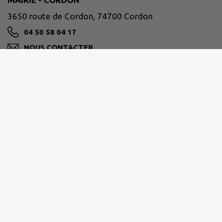
3650 route de Cordon, 74700 Cordon
04 50 58 04 17
NOUS CONTACTER
M'Y RENDRE
www.mairie.cordon.fr
Nos horaires :
du Lundi au Vendredi : de 9h à 12h
Sur RDV l'après-midi sauf le vendredi.
Les élus vous reçoivent sur rendez-vous.