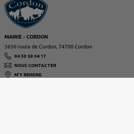
MAIRIE - CORDON
3650 route de Cordon, 74700 Cordon
04 50 58 04 17
NOUS CONTACTER
M'Y RENDRE
www.mairie.cordon.fr
Nos horaires :