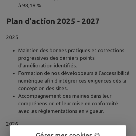
à 98,18 %.
Plan d'action 2025 - 2027
2025
Maintien des bonnes pratiques et corrections
progressives des derniers points
d'amélioration identifiés.
Formation de nos développeurs à l'accessibilité
numérique afin d'intégrer ces exigences dès la
conception des sites.
Accompagnement des mairies dans leur
compréhension et leur mise en conformité
avec les réglementations en vigueur.
2026
Gérer mes cookies 🍪