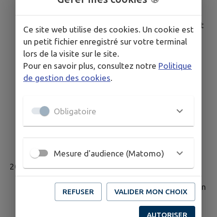
Mise en place d'un suivi régulier pour s'assurer
du maintien de la conformité.
Poursuite de la formation des développeurs et
Ce site web utilise des cookies. Un cookie est
sensibilisation des rédacteurs de contenu.
un petit fichier enregistré sur votre terminal
Adaptation aux éventuelles évolutions du
lors de la visite sur le site.
RGAA et des réglementations en matière
Pour en savoir plus, consultez notre
Politique
d'accessibilité numérique.
de gestion des cookies
.
Veille réglementaire :
Mise en place d'une
veille continue pour suivre l'évolution des
normes et réglementations relatives à
Obligatoire
l'accessibilité numérique, afin de garantir une
mise à jour rapide des sites en cas de
modification des exigences légales.
Mesure d'audience (Matomo)
2027
Réalisation d'un nouvel audit d'accessibilité afin
REFUSER
VALIDER MON CHOIX
d'évaluer les éventuelles évolutions et de
corriger les points d'amélioration nécessaires.
AUTORISER