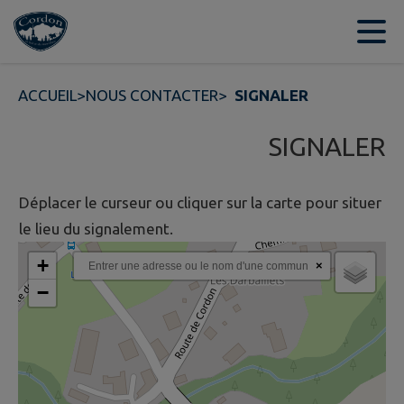
Contenu
Menu
Recherche
Pied de page
ACCUEIL
>
NOUS CONTACTER
>
SIGNALER
SIGNALER
Déplacer le curseur ou cliquer sur la carte pour situer
le lieu du signalement.
+
×
−